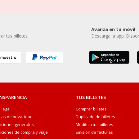
Avanza en tu móvil
r tus billetes.
Descarga la app. Dispon
NSPARENCIA
TUS BILLETES
 legal
Comprar billetes
icas de privacidad
Duplicado de billetes
iciones generales
Modifica tus billetes
iciones de compra y viaje
Emisión de facturas