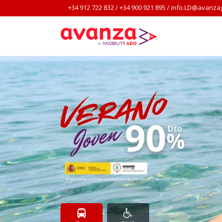
+34 912 722 832
/
+34 900 921 895
/
info.LD@avanza