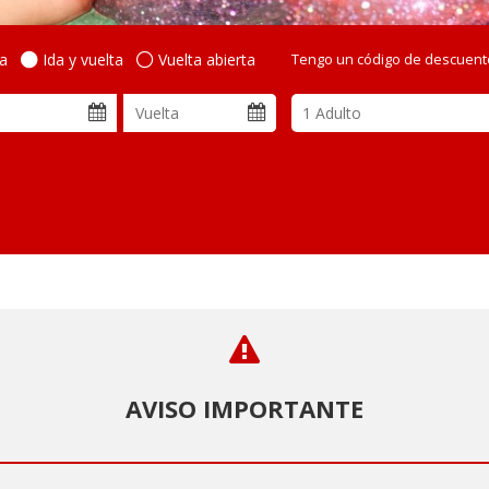
da
Ida y vuelta
Vuelta abierta
Tengo un código de descuent
AVISO IMPORTANTE