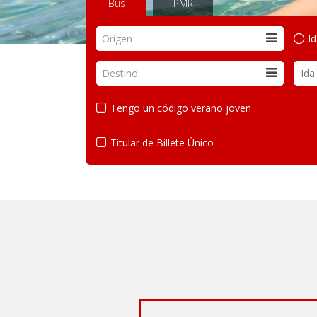
Bus
PMR
Origen
I
Destino
Tengo un código verano joven
Titular de Billete Único