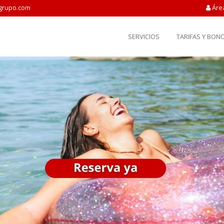
grupo.com
Áre
SERVICIOS
TARIFAS Y BON