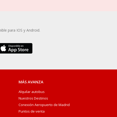
ible para IOS y Android.
MÁS AVANZA
Alquilar autobus
Nuestros Destinos
Conexión Aeropuerto de Madrid
Puntos de venta