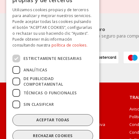
propias y de terceros
SPANISH
Utilizamos cookies propias y de terceros
para analizar y mejorar nuestros servicios.
Puede aceptar todas las cookies pulsando
el botón “ACEPTAR COOKIES”, configurarlas
Pago rápido y seguro
o rechazar su uso haciendo clic “Ajustes”.
Elige la forma de pago seguro para compra
Puede obtener más información
consultando nuestra
política de cookies.
ESTRICTAMENTE NECESARIAS
ANALÍTICAS
DE PUBLICIDAD
COMPORTAMENTAL
TÉCNICAS O FUNCIONALES
CONÓCENOS
TRA
SIN CLASIFICAR
Quienes Somos
Aviso
Trabaja con nosotros
Polít
ACEPTAR TODAS
Responsabilidad Social Corporativa
Cond
Medio Ambiente
Cond
RECHAZAR COOKIES