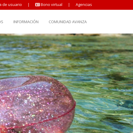
a de usuario
|
Bono virtual
|
Agencias
OS
INFORMACIÓN
COMUNIDAD AVANZA