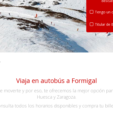
descue
Tengo un c
Titular de 
L
Viaja en autobús a Formigal
 moverte y por eso, te ofrecemos la mejor opción para
Huesca y Zaragoza.
nsulta todos los horarios disponibles y compra tu bille