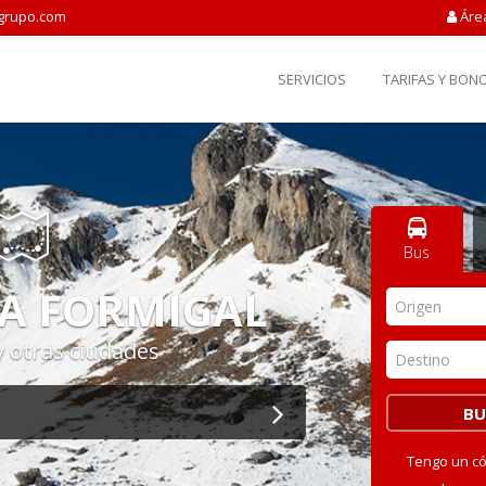
grupo.com
Áre
SERVICIOS
TARIFAS Y BON
Bus
A FORMIGAL
Origen
y otras ciudades
Destino
Tengo un c