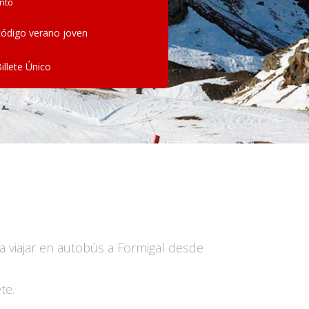
nto
ódigo verano joven
Billete Único
 viajar en autobús a Formigal desde
te.