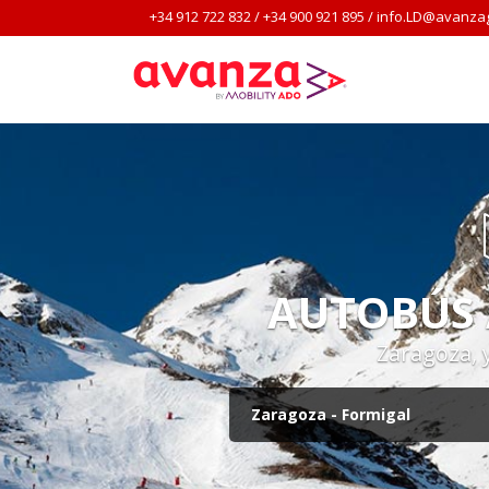
+34 912 722 832
/
+34 900 921 895
/
info.LD@avanza
AUTOBÚS 
Zaragoza, 
Zaragoza - Formigal