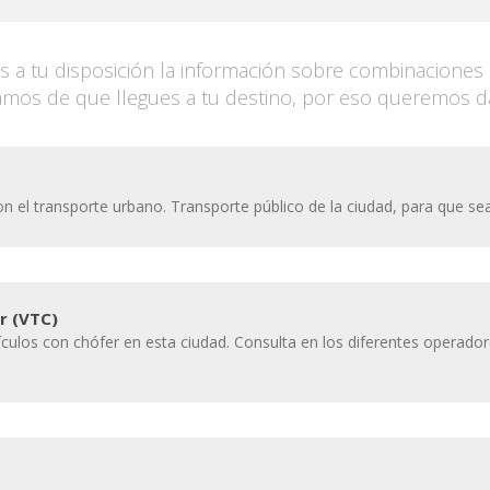
a tu disposición la información sobre combinaciones 
os de que llegues a tu destino, por eso queremos dart
n el transporte urbano. Transporte público de la ciudad, para que se
r (VTC)
ehículos con chófer en esta ciudad. Consulta en los diferentes operad