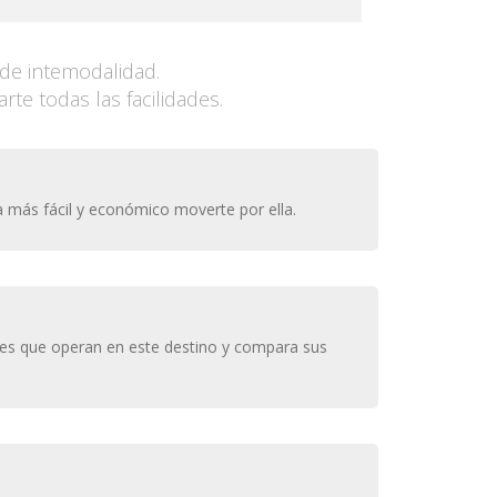
de intemodalidad.
e todas las facilidades.
a más fácil y económico moverte por ella.
ores que operan en este destino y compara sus