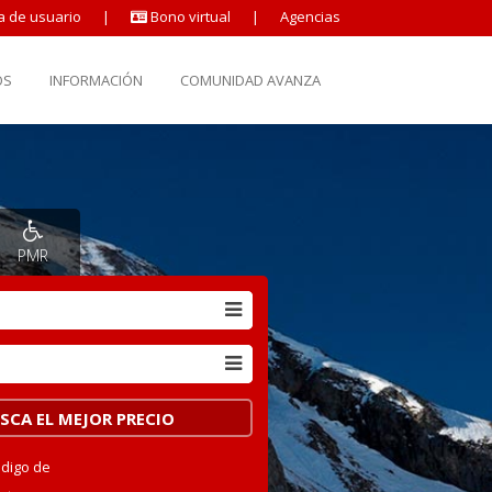
a de usuario
|
Bono virtual
|
Agencias
OS
INFORMACIÓN
COMUNIDAD AVANZA
PMR
ódigo de