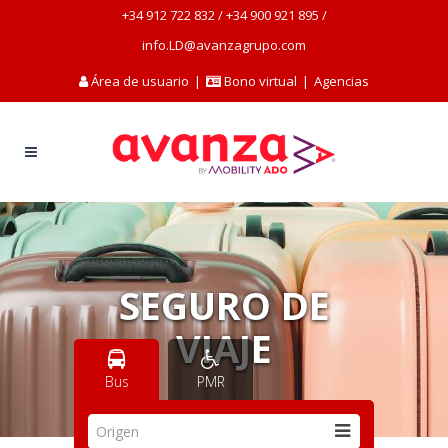
+34 912 722 832
/
+34 900 921 895
/
info.LD@avanzagrupo.com
Área de usuario
|
Bono virtual
|
Agencias
SEGURO DE
VIAJE
Bus
PMR
Origen