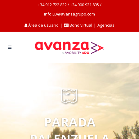
+34 912 722 832
/
+34 900 921 895
/
info.LD@avanzagrupo.com
Área de usuario
|
Bono virtual
|
Agencias
PARADA
PALENZUELA