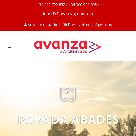
+34 912 722 832
/
+34 900 921 895
/
info.LD@avanzagrupo.com
Área de usuario
|
Bono virtual
|
Agencias
PARADA ABADES