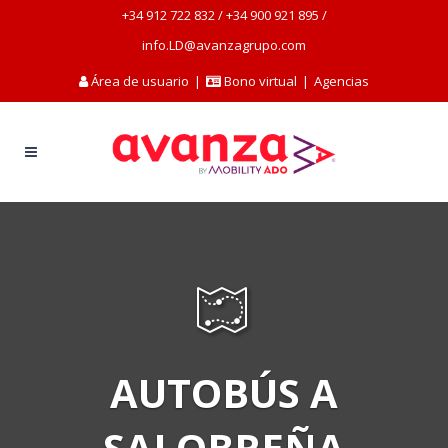
+34 912 722 832
/
+34 900 921 895
/
info.LD@avanzagrupo.com
Área de usuario
|
Bono virtual
|
Agencias
AUTOBÚS A
SALOBREÑA