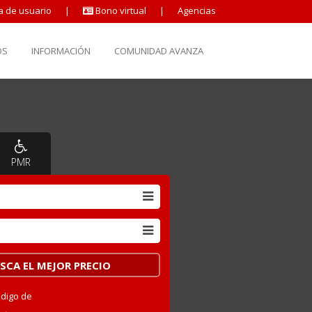
a de usuario
|
Bono virtual
|
Agencias
OS
INFORMACIÓN
COMUNIDAD AVANZA
PMR
ódigo de