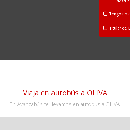
descue
Tengo un c
Titular de 
Viaja en autobús a OLIVA
En Avanzabús te llevamos en autobús a OLIVA.