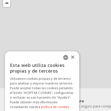
−
×
Esta web utiliza cookies
SPANISH
propias y de terceros
SPANISH
Utilizamos cookies propias y de terceros
para analizar y mejorar nuestros servicios.
Puede aceptar todas las cookies pulsando
el botón “ACEPTAR COOKIES”, configurarlas
o rechazar su uso haciendo clic “Ajustes”.
Pago rápido y seguro
Puede obtener más información
Elige la forma de pago seguro para compra
consultando nuestra
política de cookies.