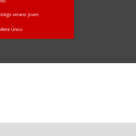
nto
ódigo verano joven
Billete Único