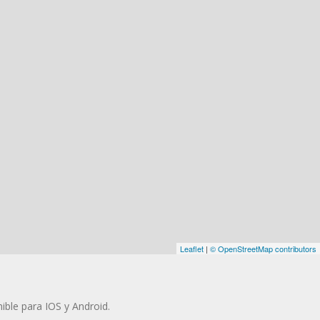
Leaflet
|
© OpenStreetMap contributors
ible para IOS y Android.