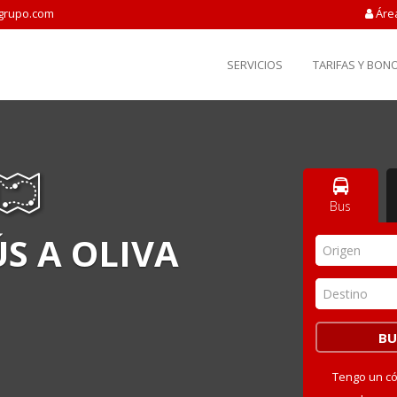
grupo.com
Áre
SERVICIOS
TARIFAS Y BON
Bus
S A OLIVA
Origen
Destino
Tengo un c