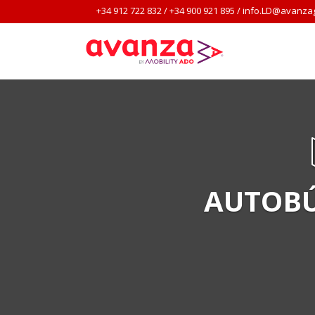
+34 912 722 832
/
+34 900 921 895
/
info.LD@avanza
AUTOBÚ