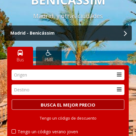
Madrid, y otras ciudades
Madrid - Benicássim
Bus
PMR
Origen
Destino
Tengo un código de descuento
Tengo un código verano joven