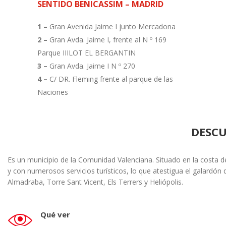
SENTIDO BENICASSIM – MADRID
1 –
Gran Avenida Jaime I junto Mercadona
2 –
Gran Avda. Jaime I, frente al N º 169
Parque IIILOT EL BERGANTIN
3 –
Gran Avda. Jaime I N º 270
4 –
C/ DR. Fleming frente al parque de las
Naciones
DESCU
Es un municipio de la Comunidad Valenciana. Situado en la costa de
y con numerosos servicios turísticos, lo que atestigua el galardón
Almadraba, Torre Sant Vicent, Els Terrers y Heliópolis.
Qué ver