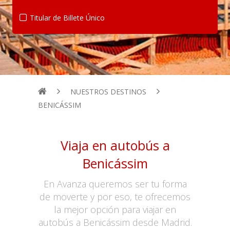
Titular de Billete Único
NUESTROS DESTINOS
BENICÁSSIM
Viaja en autobús a
Benicássim
En Avanza queremos ser tu forma
de moverte y por eso, te ofrecemos
la mejor opción para viajar en
autobús a Benicássim desde Madrid.