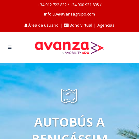
+34 912 722 832
/
+34 900 921 895
/
info.LD@avanzagrupo.com
Área de usuario
|
Bono virtual
|
Agencias
AUTOBÚS A
BENICÁSSIM