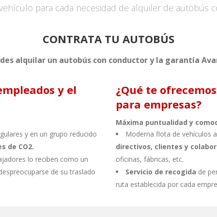
ehículo para cada necesidad de alquiler de autobús 
CONTRATA TU AUTOBÚS
des alquilar un autobús con conductor y la garantía Ava
empleados y el
¿Qué te ofrecemos
para empresas?
Máxima puntualidad y comod
egulares y en un grupo reducido
Moderna flota de vehículos a
es de CO2.
directivos, clientes y colab
ajadores lo reciben como un
oficinas, fábricas, etc.
 despreocuparse de su traslado
Servicio de recogida
de per
ruta establecida por cada empre