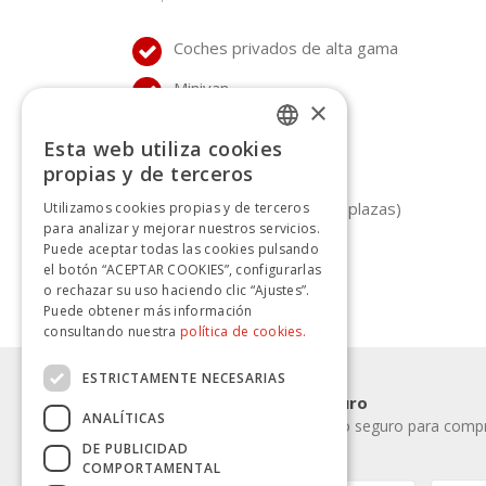
Coches privados de alta gama
Minivan
×
Minibús
Esta web utiliza cookies
SPANISH
Midibús
propias y de terceros
SPANISH
Autobuses (de 30 a 70 plazas)
Utilizamos cookies propias y de terceros
para analizar y mejorar nuestros servicios.
Autobús Todoterreno
Puede aceptar todas las cookies pulsando
el botón “ACEPTAR COOKIES”, configurarlas
o rechazar su uso haciendo clic “Ajustes”.
Puede obtener más información
consultando nuestra
política de cookies.
ESTRICTAMENTE NECESARIAS
Pago rápido y seguro
ANALÍTICAS
Elige la forma de pago seguro para compra
DE PUBLICIDAD
COMPORTAMENTAL