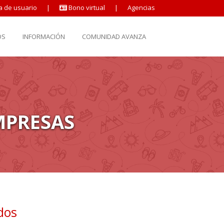
a de usuario
|
Bono virtual
|
Agencias
OS
INFORMACIÓN
COMUNIDAD AVANZA
MPRESAS
dos