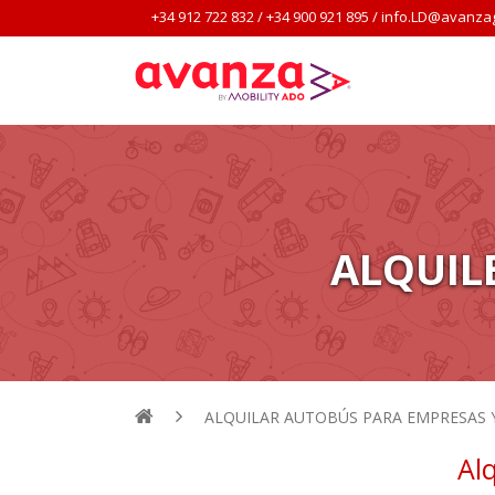
+34 912 722 832
/
+34 900 921 895
/
info.LD@avanza
ALQUIL
ALQUILAR AUTOBÚS PARA EMPRESAS 
Al