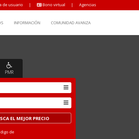
a de usuario
|
Bono virtual
|
Agencias
OS
INFORMACIÓN
COMUNIDAD AVANZA
PMR
ódigo de