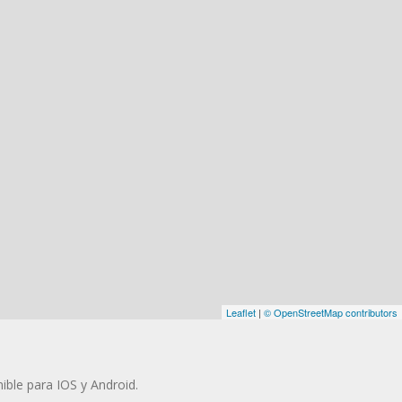
Leaflet
|
© OpenStreetMap contributors
ible para IOS y Android.