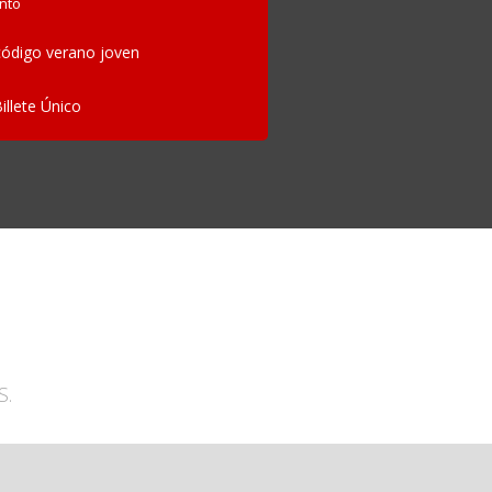
nto
ódigo verano joven
Billete Único
S.