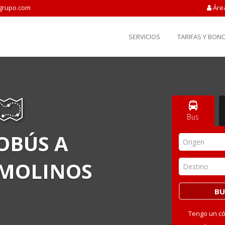
grupo.com
Áre
SERVICIOS
TARIFAS Y BON
Bus
OBÚS A
Origen
MOLINOS
Destino
Tengo un c