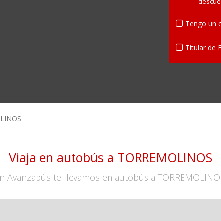
descue
Tengo un c
Titular de 
LINOS
Viaja en autobús a TORREMOLINOS
n Avanzabús te llevamos en autobús a TORREMOLINO