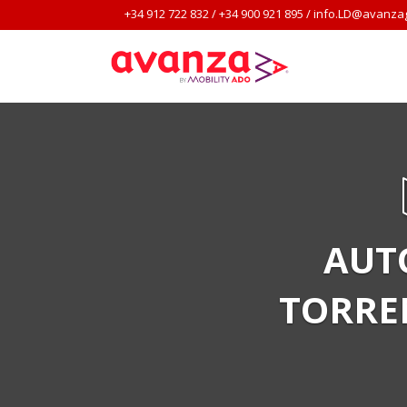
+34 912 722 832
/
+34 900 921 895
/
info.LD@avanza
AUT
TORRE