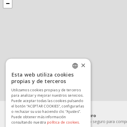
−
×
Esta web utiliza cookies
SPANISH
propias y de terceros
SPANISH
Utilizamos cookies propias y de terceros
para analizar y mejorar nuestros servicios.
Puede aceptar todas las cookies pulsando
el botón “ACEPTAR COOKIES”, configurarlas
o rechazar su uso haciendo clic “Ajustes”.
Pago rápido y seguro
Puede obtener más información
Elige la forma de pago seguro para compra
consultando nuestra
política de cookies.