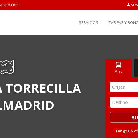
grupo.com
Áre
SERVICIOS
TARIFAS Y BON
Bus
 TORRECILLA
Origen
LMADRID
Destino
Tengo un c