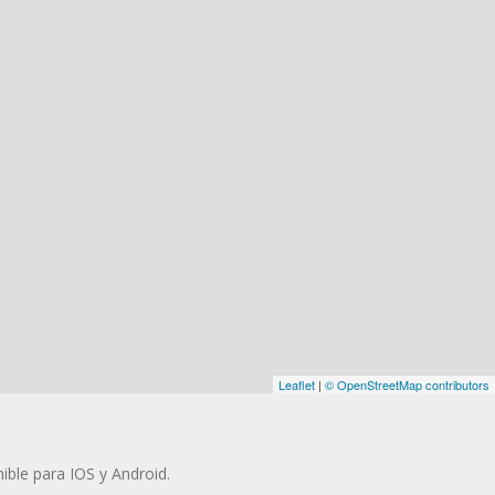
Leaflet
|
© OpenStreetMap contributors
ible para IOS y Android.