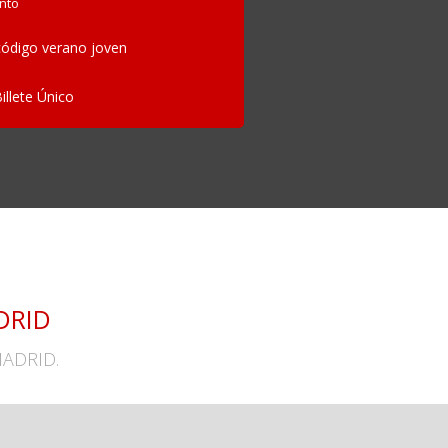
nto
ódigo verano joven
Billete Único
DRID
MADRID.