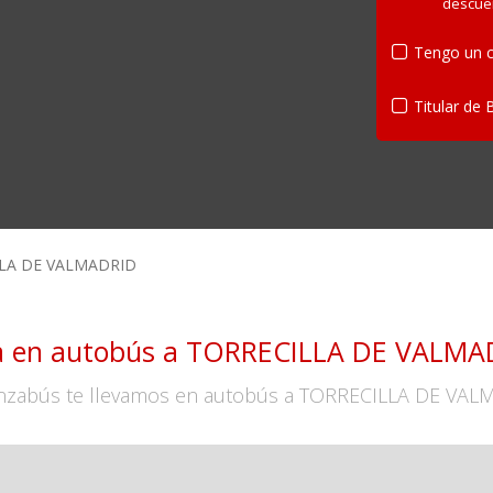
descue
Tengo un c
Titular de 
LA DE VALMADRID
ja en autobús a TORRECILLA DE VALMA
nzabús te llevamos en autobús a TORRECILLA DE VAL