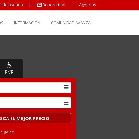
a de usuario
|
Bono virtual
|
Agencias
OS
INFORMACIÓN
COMUNIDAD AVANZA
PMR
ódigo de