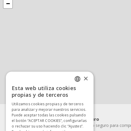
−
×
Esta web utiliza cookies
SPANISH
propias y de terceros
SPANISH
Utilizamos cookies propias y de terceros
para analizar y mejorar nuestros servicios.
Puede aceptar todas las cookies pulsando
Pago rápido y seguro
el botón “ACEPTAR COOKIES”, configurarlas
Elige la forma de pago seguro para compra
o rechazar su uso haciendo clic “Ajustes”.