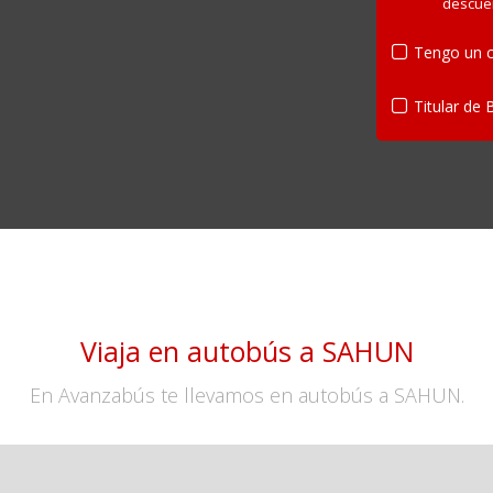
descue
Tengo un c
Titular de 
Viaja en autobús a SAHUN
En Avanzabús te llevamos en autobús a SAHUN.