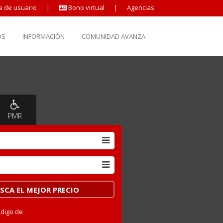
a de usuario
|
Bono virtual
|
Agencias
OS
INFORMACIÓN
COMUNIDAD AVANZA
PMR
ódigo de