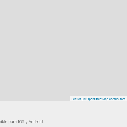
Leaflet
|
© OpenStreetMap contributors
ible para IOS y Android.