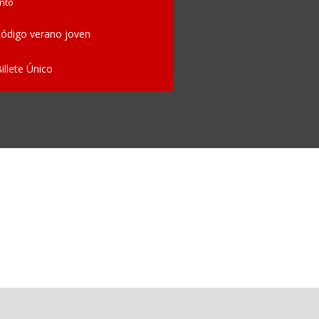
nto
ódigo verano joven
Billete Único