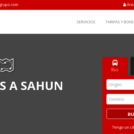
grupo.com
Áre
SERVICIOS
TARIFAS Y BON
Bus
S A SAHUN
Origen
Destino
Tengo un c