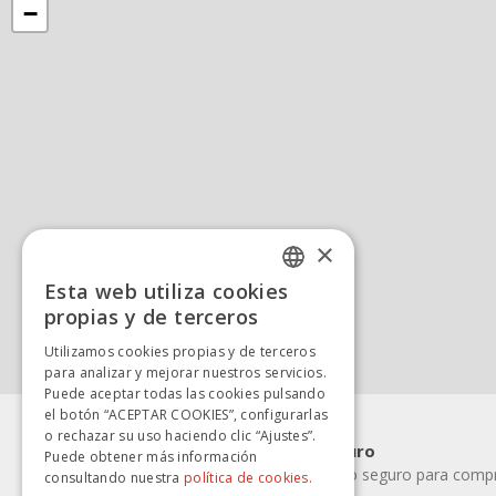
−
×
Esta web utiliza cookies
SPANISH
propias y de terceros
SPANISH
Utilizamos cookies propias y de terceros
para analizar y mejorar nuestros servicios.
Puede aceptar todas las cookies pulsando
el botón “ACEPTAR COOKIES”, configurarlas
o rechazar su uso haciendo clic “Ajustes”.
Pago rápido y seguro
Puede obtener más información
Elige la forma de pago seguro para compra
consultando nuestra
política de cookies.