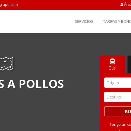
grupo.com
Áre
SERVICIOS
TARIFAS Y BON
Bus
 A POLLOS
Origen
Destino
Tengo un c