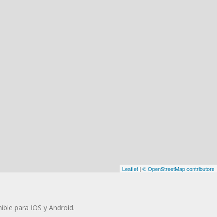
Leaflet
|
© OpenStreetMap contributors
ible para IOS y Android.