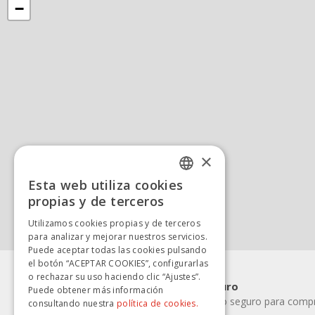
−
×
Esta web utiliza cookies
SPANISH
propias y de terceros
SPANISH
Utilizamos cookies propias y de terceros
para analizar y mejorar nuestros servicios.
Puede aceptar todas las cookies pulsando
el botón “ACEPTAR COOKIES”, configurarlas
o rechazar su uso haciendo clic “Ajustes”.
Pago rápido y seguro
Puede obtener más información
Elige la forma de pago seguro para compra
consultando nuestra
política de cookies.