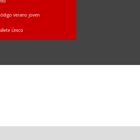
nto
ódigo verano joven
Billete Único