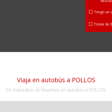
descue
Tengo un c
Titular de 
Viaja en autobús a POLLOS
En Avanzabús te llevamos en autobús a POLLOS.