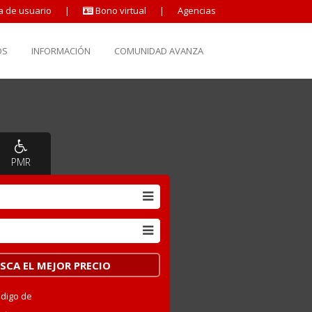
a de usuario
|
Bono virtual
|
Agencias
OS
INFORMACIÓN
COMUNIDAD AVANZA
PMR
ódigo de