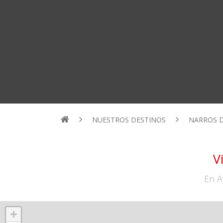
NUESTROS DESTINOS
NARROS D
V
En A
+