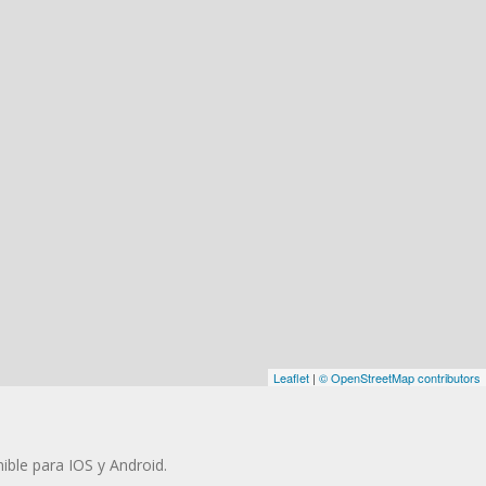
Leaflet
|
© OpenStreetMap contributors
ible para IOS y Android.