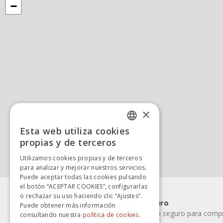
−
×
Esta web utiliza cookies
SPANISH
propias y de terceros
SPANISH
Utilizamos cookies propias y de terceros
para analizar y mejorar nuestros servicios.
Puede aceptar todas las cookies pulsando
el botón “ACEPTAR COOKIES”, configurarlas
o rechazar su uso haciendo clic “Ajustes”.
Pago rápido y seguro
Puede obtener más información
Elige la forma de pago seguro para compra
consultando nuestra
política de cookies.