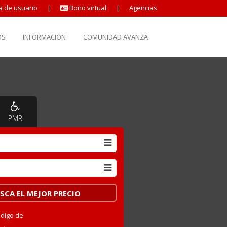
a de usuario
|
Bono virtual
|
Agencias
OS
INFORMACIÓN
COMUNIDAD AVANZA
PMR
ódigo de