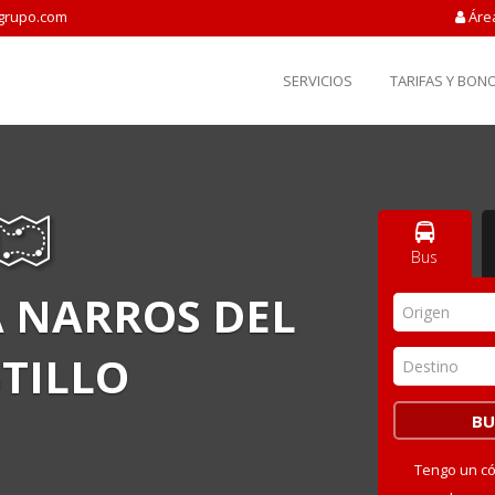
grupo.com
Áre
SERVICIOS
TARIFAS Y BON
Bus
 NARROS DEL
Origen
TILLO
Destino
Tengo un c