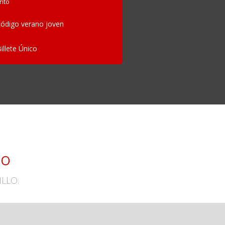
nto
ódigo verano joven
Billete Único
LO
ILLO.