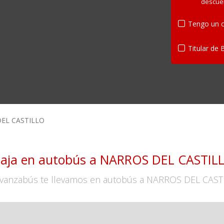
descue
Tengo un c
Titular de 
EL CASTILLO
iaja en autobús a NARROS DEL CASTIL
vanzabús te llevamos en autobús a NARROS DEL CAST