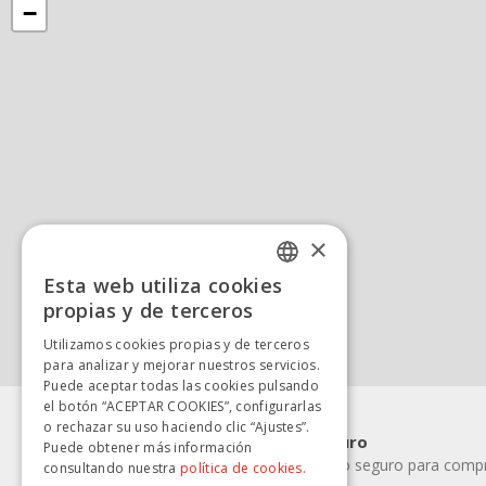
−
×
Esta web utiliza cookies
SPANISH
propias y de terceros
SPANISH
Utilizamos cookies propias y de terceros
para analizar y mejorar nuestros servicios.
Puede aceptar todas las cookies pulsando
el botón “ACEPTAR COOKIES”, configurarlas
o rechazar su uso haciendo clic “Ajustes”.
Pago rápido y seguro
Puede obtener más información
Elige la forma de pago seguro para compra
consultando nuestra
política de cookies.