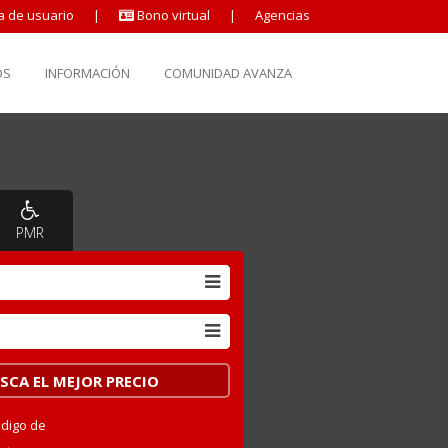
a de usuario
|
Bono virtual
|
Agencias
OS
INFORMACIÓN
COMUNIDAD AVANZA
PMR
ódigo de