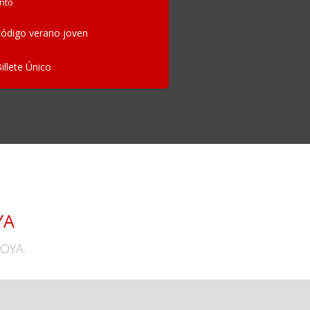
nto
ódigo verano joven
Billete Único
YA
TOYA.