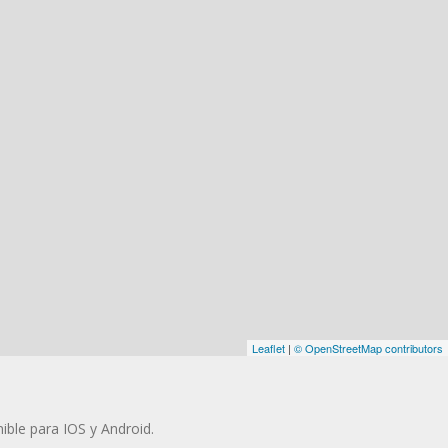
Leaflet
|
© OpenStreetMap contributors
ible para IOS y Android.