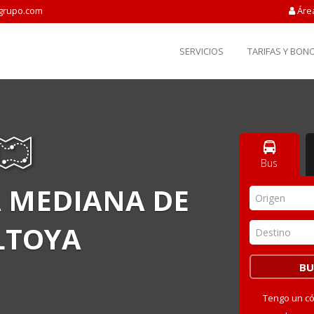
grupo.com
Áre
SERVICIOS
TARIFAS Y BON
Bus
 MEDIANA DE
Origen
LTOYA
Destino
Tengo un c