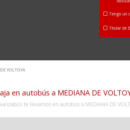
descue
Tengo un c
Titular de 
 DE VOLTOYA
iaja en autobús a MEDIANA DE VOLTO
vanzabús te llevamos en autobús a MEDIANA DE VOL