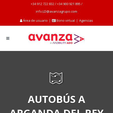
+34 912 722 832
/
+34 900 921 895
/
info.LD@avanzagrupo.com
Área de usuario
|
Bono virtual
|
Agencias
AUTOBÚS A
ARGANDA DEL REY