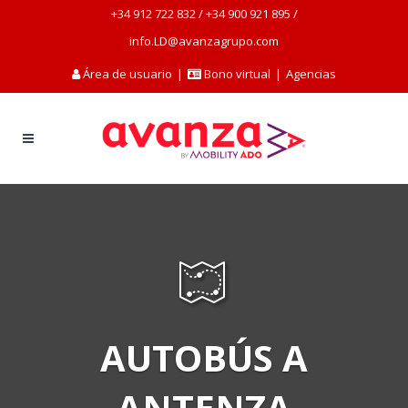
+34 912 722 832
/
+34 900 921 895
/
info.LD@avanzagrupo.com
Área de usuario
|
Bono virtual
|
Agencias
AUTOBÚS A
ANTENZA