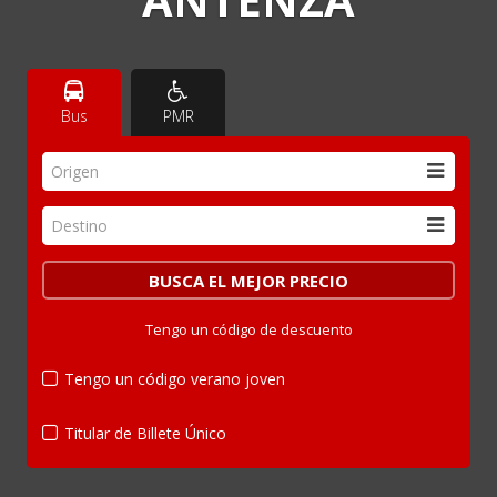
Bus
PMR
Origen
Destino
Tengo un código de descuento
Tengo un código verano joven
Titular de Billete Único