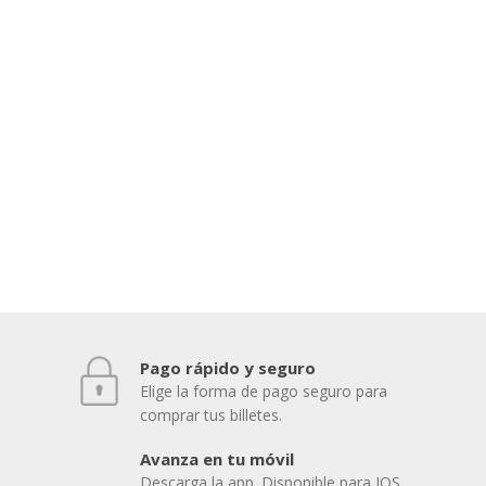
Pago rápido y seguro
Elige la forma de pago seguro para
comprar tus billetes.
Avanza en tu móvil
Descarga la app. Disponible para IOS