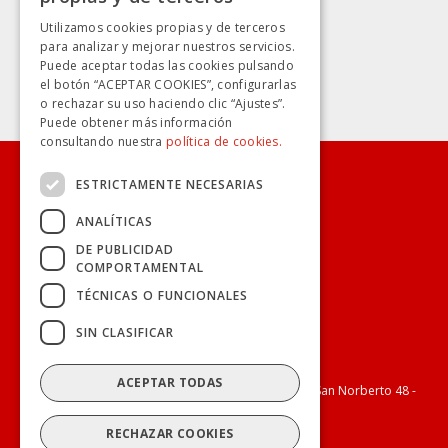
SPANISH
Utilizamos cookies propias y de terceros
para analizar y mejorar nuestros servicios.
Puede aceptar todas las cookies pulsando
el botón “ACEPTAR COOKIES”, configurarlas
o rechazar su uso haciendo clic “Ajustes”.
Puede obtener más información
consultando nuestra
política de cookies.
ESTRICTAMENTE NECESARIAS
CONÓCENOS
ANALÍTICAS
TRANSPARENCIA
DE PUBLICIDAD
COMPORTAMENTAL
TÉCNICAS O FUNCIONALES
TUS BILLETES
SIN CLASIFICAR
MÁS AVANZA
ACEPTAR TODAS
Copyright 2026
Avanza Spain, S.L.
(B-64405731)
c/ San Norberto 48 -
50
,
28021
(
Madrid
)
RECHAZAR COOKIES