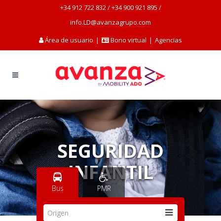
+34 912 722 832
/
+34 900 921 895
/
info.LD@avanzagrupo.com
Área de usuario
|
Bono virtual
|
Agencias
SEGURIDAD
INFANTIL
Bus
PMR
Origen